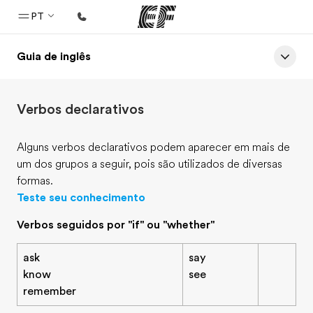
PT
Guia de inglês
Início
Bem-vindo à EF
Verbos declarativos
Programas
Saiba tudo que oferecemos
Alguns verbos declarativos podem aparecer em mais de
um dos grupos a seguir, pois são utilizados de diversas
Escritórios
formas.
Encontre um escritório
Teste seu conhecimento
Sobre nós
Verbos seguidos por "if" ou "whether"
Quem somos
ask
say
Carreiras
know
see
remember
Junte-se a nós