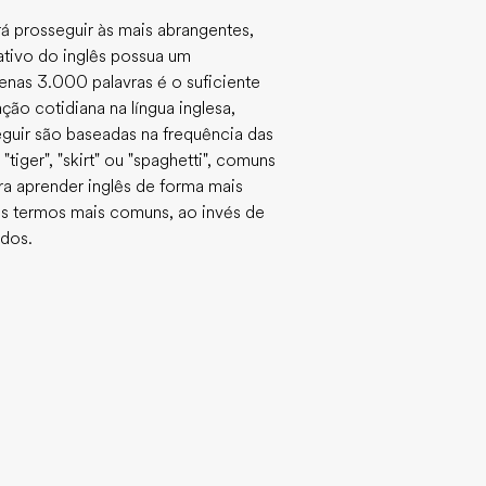
á prosseguir às mais abrangentes,
ativo do inglês possua um
enas 3.000 palavras é o suficiente
ão cotidiana na língua inglesa,
 seguir são baseadas na frequência das
iger", "skirt" ou "spaghetti", comuns
ara aprender inglês de forma mais
os termos mais comuns, ao invés de
ados.