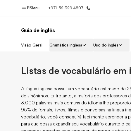
PT
Menu
+971 52 329 4807
Guia de inglês
Início
Progra
Visão Geral
Gramática inglesa
Uso do inglês
Bem-vindo à EF
Saiba tud
oferece
Listas de vocabulário em 
A língua inglesa possui um vocabulário estimado de 25
de sinônimos. Entretanto, a maioria dos professores d
3.000 palavras mais comuns do idioma lhe proporci
95% de jornais, livros, filmes e conversas na língua i
vocabulário, você conseguirá facilmente aprender a pa
para que possa expandir seu vocabulário durante o c