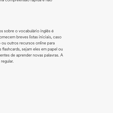
uma compreensão rápida e não
os sobre o vocabulário inglês é
rnecem breves listas iniciais, caso
o ou outros recursos online para
s flashcards, sejam eles em papel ou
ientes de aprender novas palavras. A
regular.