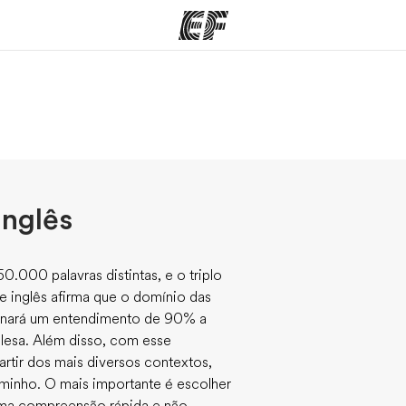
mas
Escritórios
So
o que
Encontre um escritório
Que
mos
inglês
0.000 palavras distintas, e o triplo
e inglês afirma que o domínio das
onará um entendimento de 90% a
nglesa. Além disso, com esse
rtir dos mais diversos contextos,
aminho. O mais importante é escolher