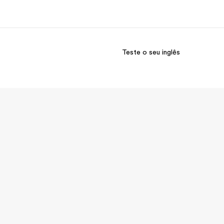
Teste o seu inglês
bre nós
Carreiras
m somos
Junte-se a nós