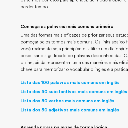
os termos corretos para aprender, de modo a obter 
perder tempo.
Conheça as palavras mais comuns primeiro
Uma das formas mais eficazes de priorizar seus estud
começar pelos termos mais comuns. Os links abaixo fo
você realmente seja principiante. Utilize um dicionári
pesquisar o significado de palavras desconhecidas. O
online, ainda representam uma das maneiras mais efic
chave para memorizar o vocabulário inglês é a prática 
Lista das 100 palavras mais comuns em inglês
Lista dos 50 substantivos mais comuns em inglês
Lista dos 50 verbos mais comuns em inglês
Lista dos 50 adjetivos mais comuns em inglês
Aprenda novas palavras de forma lógica