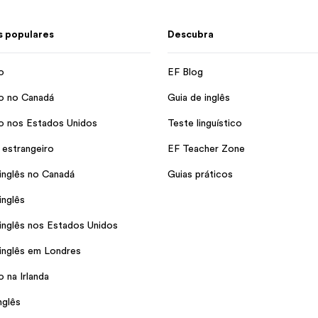
 populares
Descubra
o
EF Blog
o no Canadá
Guia de inglês
o nos Estados Unidos
Teste linguístico
 estrangeiro
EF Teacher Zone
inglês no Canadá
Guias práticos
inglês
inglês nos Estados Unidos
inglês em Londres
 na Irlanda
nglês