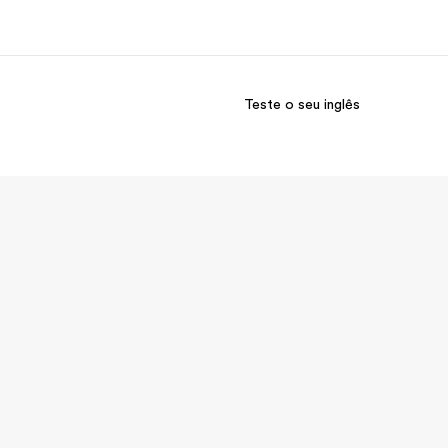
Teste o seu inglês
bre nós
Carreiras
m somos
Junte-se a nós