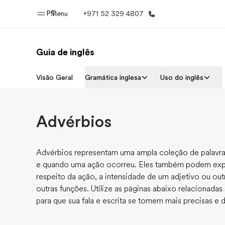
PT
Menu
+971 52 329 4807
Guia de inglês
Início
Progra
Visão Geral
Gramática inglesa
Uso do inglês
Bem-vindo à EF
Saiba tud
oferece
Advérbios
Advérbios representam uma ampla coleção de palav
e quando uma ação ocorreu. Eles também podem expre
respeito da ação, a intensidade de um adjetivo ou o
outras funções. Utilize as páginas abaixo relacionada
para que sua fala e escrita se tornem mais precisas e d