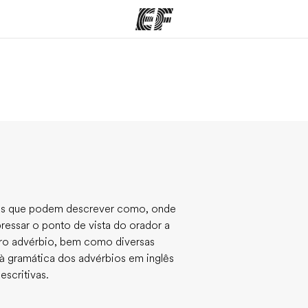
mas
Escritórios
So
o que
Encontre um escritório
Que
mos
ras que podem descrever como, onde
ssar o ponto de vista do orador a
utro advérbio, bem como diversas
s à gramática dos advérbios em inglês
escritivas.