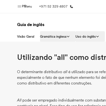
PT
Menu
+971 52 329 4807
Guia de inglês
Início
Progra
Visão Geral
Gramática inglesa
Uso do inglês
Bem-vindo à EF
Saiba tud
oferece
Utilizando "all" como dist
O determinante distributivo
all
é utilizado para se refe
especialmente o fato de que nenhum elemento foi de
como distributivo em diferentes construções.
All
pode ser empregado individualmente com substanti