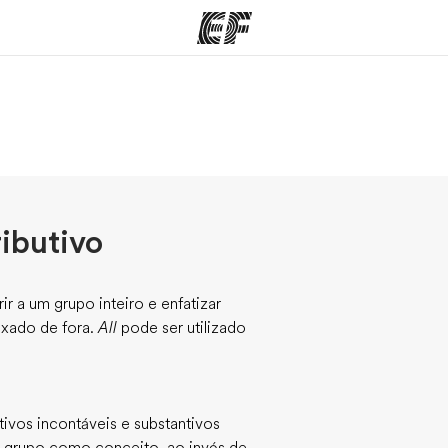
mas
Escritórios
So
o que
Encontre um escritório
Que
mos
ributivo
rir a um grupo inteiro e enfatizar
ixado de fora.
All
pode ser utilizado
vos incontáveis e substantivos