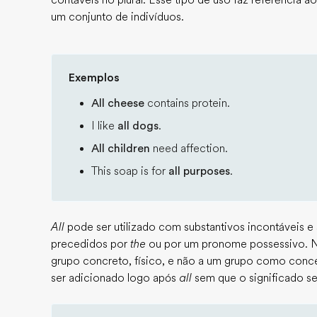
contáveis no plural. Esse tipo de uso faz referência 
um conjunto de indivíduos.
Exemplos
All cheese
contains protein.
I like
all dogs
.
All children
need affection.
This soap is for
all purposes
.
All
pode ser utilizado com substantivos incontáveis e 
precedidos por
the
ou por um pronome possessivo. Ne
grupo concreto, físico, e não a um grupo como conc
ser adicionado logo após
all
sem que o significado se