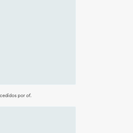
ecedidos por
of
.