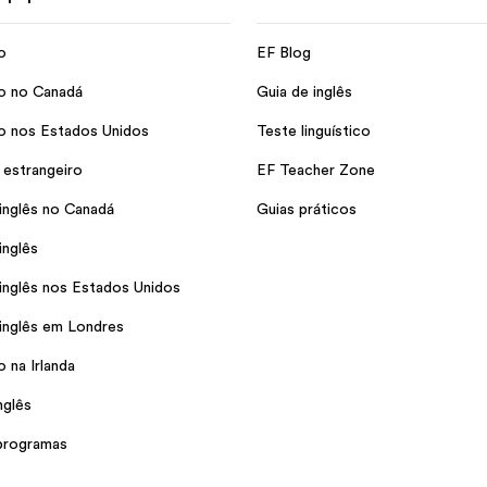
o
EF Blog
o no Canadá
Guia de inglês
o nos Estados Unidos
Teste linguístico
 estrangeiro
EF Teacher Zone
inglês no Canadá
Guias práticos
inglês
inglês nos Estados Unidos
inglês em Londres
 na Irlanda
nglês
programas