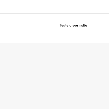
Teste o seu inglês
bre nós
Carreiras
m somos
Junte-se a nós