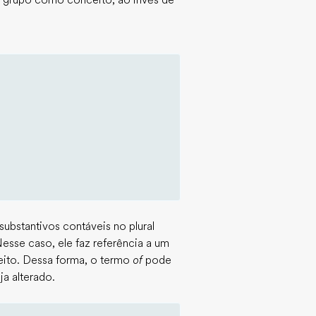
ao grupo como conceito, ao invés de
substantivos contáveis no plural
sse caso, ele faz referência a um
eito. Dessa forma, o termo
of
pode
ja alterado.