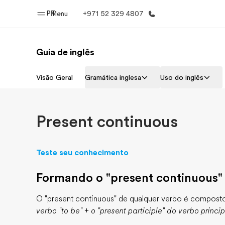
PT
Menu
+971 52 329 4807
Guia de inglês
Início
Progra
Visão Geral
Gramática inglesa
Uso do inglês
Bem-vindo à EF
Saiba tud
oferece
Present continuous
Teste seu conhecimento
Formando o "present continuous"
O "present continuous" de qualquer verbo é composto
verbo "to be" + o "present participle" do verbo princip