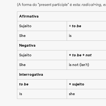
(A forma do "present participle" é esta:
radical+ing, ex
Afirmativa
Sujeito
+
to be
She
is
Negativa
Sujeito
+
to be + not
She
is not (isn't)
Interrogativa
to be
+ sujeito
Is
she