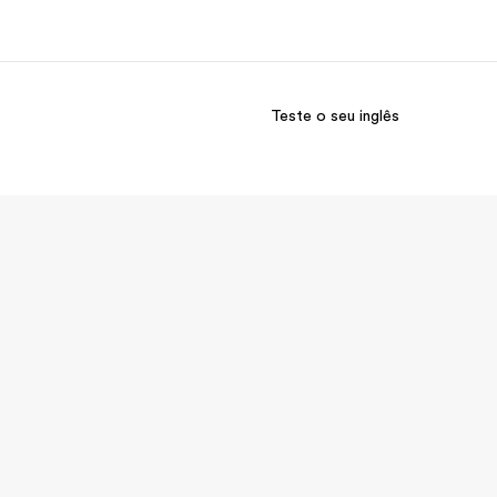
Teste o seu inglês
bre nós
Carreiras
m somos
Junte-se a nós