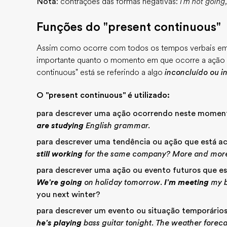
Nota
: contrações das formas negativas:
I'm not going
Funções do "present continuous"
Assim como ocorre com todos os tempos verbais em 
importante quanto o momento em que ocorre a ação o
continuous" está se referindo a algo
inconcluído ou i
O "present continuous" é utilizado:
para descrever uma ação ocorrendo neste momen
are studying
English grammar.
para descrever uma tendência ou ação que está 
still working
for the same company? More and mor
para descrever uma ação ou evento futuros que es
We're going
on holiday tomorrow
.
I'm meeting
my b
you next winter?
para descrever um evento ou situação temporário
he's playing
bass guitar tonight
.
The weather foreca