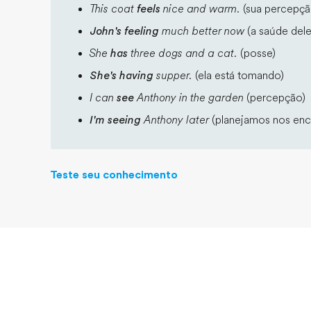
This coat
feels
nice and warm.
(sua percepçã
John's feeling
much better now
(a saúde dele
She
has
three dogs and a cat.
(posse)
She's having
supper.
(ela está tomando)
I can
see
Anthony in the garden
(percepção)
I'm seeing
Anthony later
(planejamos nos enc
Teste seu conhecimento