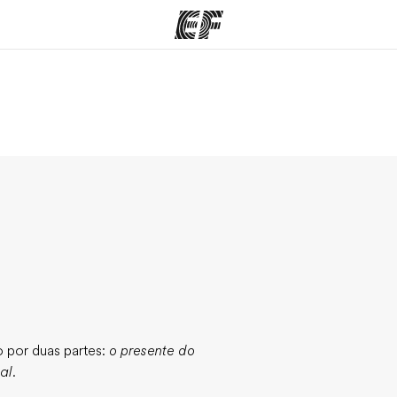
mas
Escritórios
So
o que
Encontre um escritório
Que
mos
 por duas partes:
o presente do
al.