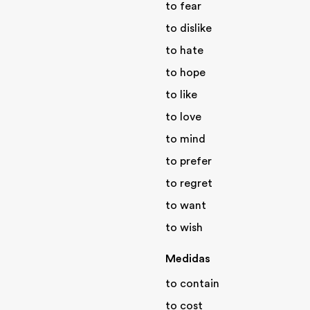
to fear
to dislike
to hate
to hope
to like
to love
to mind
to prefer
to regret
to want
to wish
Medidas
to contain
to cost