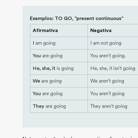
Exemplos: TO GO, "present continuous"
Afirmativa
Negativa
I
am going
I am not going
You
are going
You aren't going.
He, she, it
is going
He, she, it isn't going
We
are going
We aren't going
You
are going
You aren't going
They
are going
They aren't going