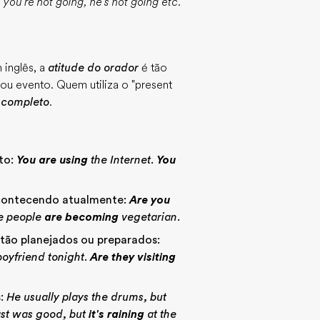
, you're not going, he's not going etc.
inglês, a
atitude do orador
é tão
u evento. Quem utiliza o "present
ncompleto
.
to:
You are using
the Internet
.
You
acontecendo atualmente:
Are you
e people
are becoming
vegetarian.
tão planejados ou preparados:
oyfriend tonight
.
Are they visiting
s:
He usually plays the drums, but
st was good, but
it's raining
at the