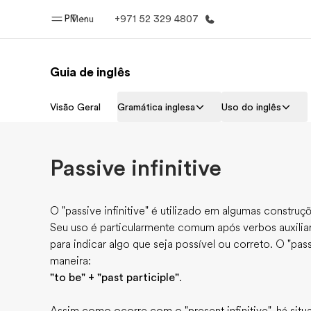
PT
Menu
+971 52 329 4807
Guia de inglês
Início
Progra
Visão Geral
Gramática inglesa
Uso do inglês
Bem-vindo à EF
Saiba tud
oferece
Passive infinitive
O "passive infinitive" é utilizado em algumas constru
Seu uso é particularmente comum após verbos auxiliar
para indicar algo que seja possível ou correto. O "pass
maneira:
"to be" + "past participle"
.