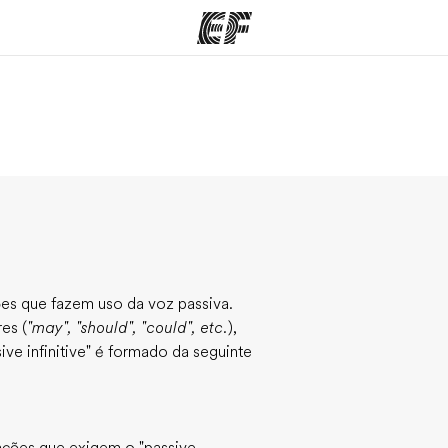
mas
Escritórios
So
o que
Encontre um escritório
Que
mos
ções que fazem uso da voz passiva.
es (
"may", "should", "could", etc.
),
ive infinitive" é formado da seguinte