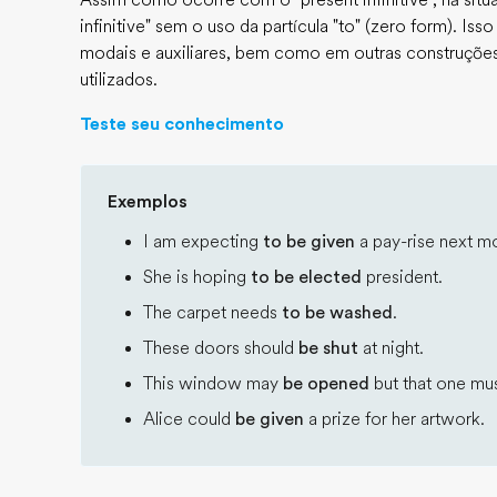
Assim como ocorre com o "present infinitive", há sit
infinitive" sem o uso da partícula "to" (zero form). I
modais e auxiliares, bem como em outras construções n
utilizados.
Teste seu conhecimento
Exemplos
I am expecting
to be given
a pay-rise next m
She is hoping
to be elected
president.
The carpet needs
to be washed
.
These doors should
be shut
at night.
This window may
be opened
but that one mus
Alice could
be given
a prize for her artwork.