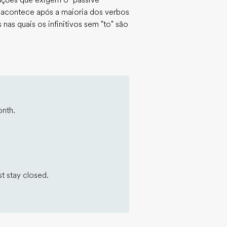
uações que exigem o "passive
sso acontece após a maioria dos verbos
as quais os infinitivos sem "to" são
onth.
t stay closed.