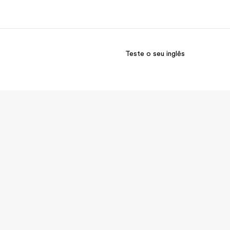
Teste o seu inglês
bre nós
Carreiras
m somos
Junte-se a nós