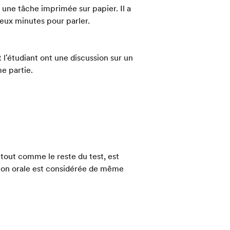
 une tâche imprimée sur papier. Il a
deux minutes pour parler.
 l'étudiant ont une discussion sur un
e partie.
 tout comme le reste du test, est
sion orale est considérée de même
e calcul de votre
résultat global à