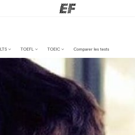
mmes
Bureaux
A prop
res
Trouver un bureau
Qui so
ELTS
TOEFL
TOEIC
Comparer les tests