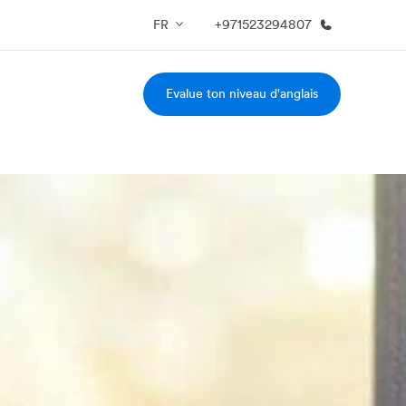
FR
+971523294807
Evalue ton niveau d'anglais
os de nous
EF recrute
mmes-nous ?
Rejoignez nos équipes