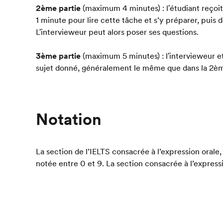
2ème partie
(maximum 4 minutes) : l'étudiant reçoit
1 minute pour lire cette tâche et s’y préparer, puis 
L'intervieweur peut alors poser ses questions.
3ème partie
(maximum 5 minutes) : l'intervieweur et
sujet donné, généralement le même que dans la 2èm
Notation
La section de l’IELTS consacrée à l’expression orale,
notée entre 0 et 9. La section consacrée à l’expres
importance que les autres sections de l'IELTS dans l
l’IELTS
.
Tests d'anglais
IELTS
IELTS Speaking
Home