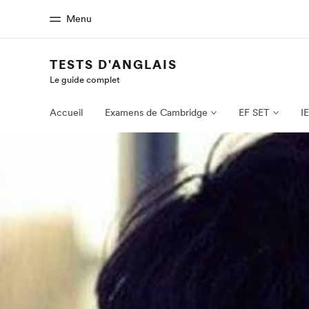
Menu
TESTS D'ANGLAIS
Le guide complet
Accueil
Progra
Bienvenue chez EF
Nos off
Accueil
Examens de Cambridge
EF SET
I