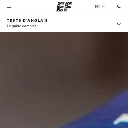
FR
TESTS D'ANGLAIS
Le guide complet
Accueil
Programmes
Bureaux
A
EF
propos
recrute
Bienvenue
Nos offres
Trouver un
chez EF
bureau
de
Rejoignez
nos
nous
équipes
Qui
sommes-
nous ?