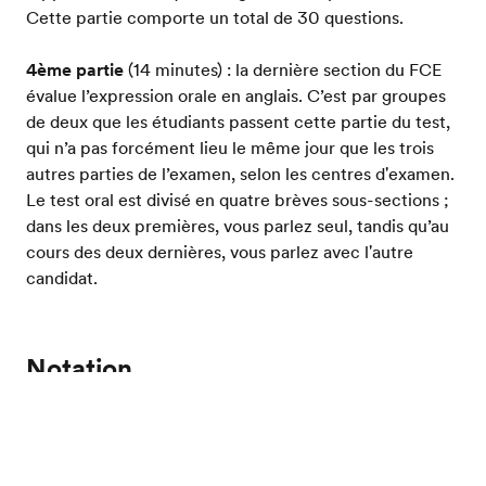
Cette partie comporte un total de 30 questions.
4ème partie
(14 minutes) : la dernière section du FCE
évalue l’expression orale en anglais. C’est par groupes
de deux que les étudiants passent cette partie du test,
qui n’a pas forcément lieu le même jour que les trois
autres parties de l’examen, selon les centres d'examen.
Le test oral est divisé en quatre brèves sous-sections ;
dans les deux premières, vous parlez seul, tandis qu’au
cours des deux dernières, vous parlez avec l'autre
candidat.
Notation
Evalue ton niveau d'anglais
Depuis 2016, tous les examens d'anglais de Cambridge
sont notés selon la même échelle de notation. Les tests
du niveau le plus bas peuvent générer des scores dans