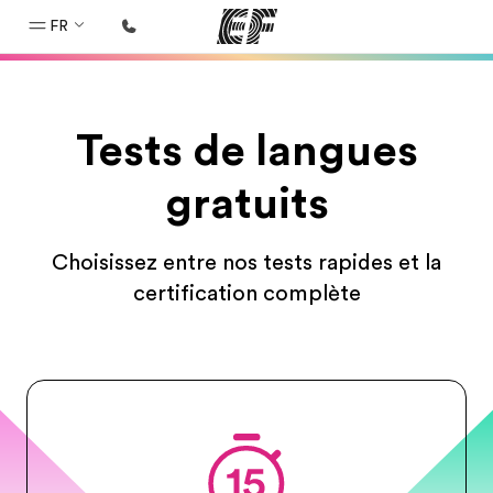
FR
Accueil
Tests de langues
Bienvenue chez EF
Programmes
gratuits
Nos offres
Choisissez entre nos tests rapides et la
Bureaux
certification complète
Trouver un bureau
A propos de nous
Qui sommes-nous ?
EF recrute
Rejoignez nos équipes