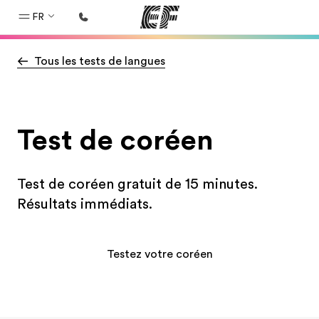
FR
Tous les tests de langues
Accueil
Bienvenue chez EF
Programmes
Test de coréen
Nos offres
Bureaux
Test de coréen gratuit de 15 minutes.
Trouver un bureau
Résultats immédiats.
A propos de nous
Qui sommes-nous ?
Testez votre coréen
EF recrute
Rejoignez nos équipes