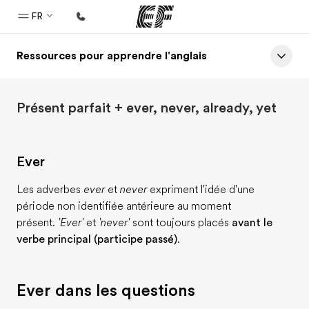
FR
Ressources pour apprendre l'anglais
Accueil
Bienvenue chez EF
Présent parfait + ever, never, already, yet
Programmes
Nos offres
Ever
Bureaux
Trouver un bureau
Les adverbes
ever
et
never
expriment l'idée d'une
période non identifiée antérieure au moment
A propos de nous
présent.
'Ever'
et
'never'
sont toujours placés
avant le
Qui sommes-nous ?
verbe principal (participe passé)
.
EF recrute
Ever dans les questions
Rejoignez nos équipes