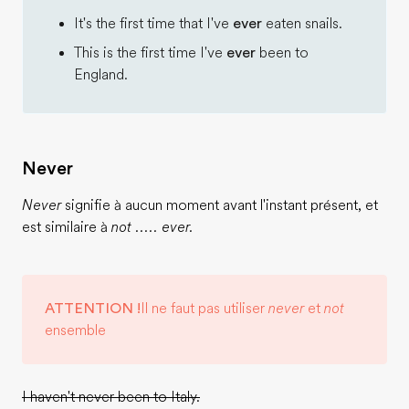
It's the first time that I've
ever
eaten snails.
This is the first time I've
ever
been to
England.
Never
Never
signifie à aucun moment avant l'instant présent, et
est similaire à
not ..... ever.
ATTENTION !
Il ne faut pas utiliser
never
et
not
ensemble
I haven't never been to Italy.