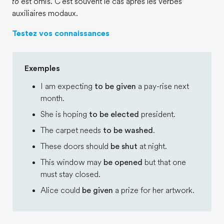
to
est omis. C'est souvent le cas après les verbes
auxiliaires modaux.
Testez vos connaissances
Exemples
I am expecting
to be given
a pay-rise next
month.
She is hoping
to be elected
president.
The carpet needs
to be washed
.
These doors should
be shut
at night.
This window may
be opened
but that one
must stay closed.
Alice could
be given
a prize for her artwork.