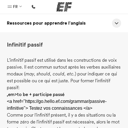
FR
Ressources pour apprendre l'anglais
Accueil
Bienvenue chez EF
Infinitif passif
Programmes
Nos offres
L'infinitif passif est utilisé dans les constructions de voix
passive. Il est commun surtout après les verbes auxiliaires
Bureaux
modaux (
may, should, could, etc.
) pour indiquer ce qui
Trouver un bureau
est possible ou ce qui est juste. Pour former l'infinitif
passif:
A propos de nous
,em>to be + participe passé
Qui sommes-nous ?
<a href="https://go.hello.ef.com/grammar/passive-
infinitive"> Testez vos connaissances </a>
EF recrute
Comme pour l’infinitif présent, il y a des situations ou la
Rejoignez nos équipes
forme zéro de l'infinitif passif est nécessaire, alors le mot