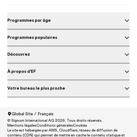
Programmes par âge
Programmes populaires
Découvrez
À propos d'EF
Votre bureau le plus proche
Global Site / Français
Evalue ton niveau d'anglais
© Signum International AG 2026. Tous droits réservés.
North America
/
Canada / English
Mentions légales
Conditions générales
Cookies
North America
/
Canada / Français
Le site est hébergée par AWS, Cloudflare, réseau de diffusion de
contenu (CDN) qui permet de mettre en cache le contenu statique et
North America
/
México / Español