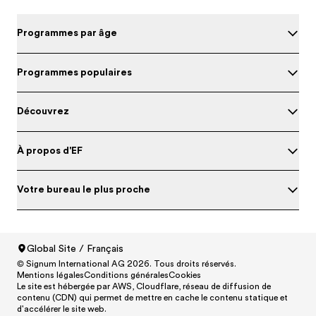
Programmes par âge
Programmes populaires
Découvrez
À propos d'EF
Votre bureau le plus proche
Global Site / Français
Evalue ton niveau d'anglais
© Signum International AG 2026. Tous droits réservés.
North America
/
Canada / English
Mentions légales
Conditions générales
Cookies
North America
/
Canada / Français
Le site est hébergée par AWS, Cloudflare, réseau de diffusion de
contenu (CDN) qui permet de mettre en cache le contenu statique et
North America
/
México / Español
d'accélérer le site web.