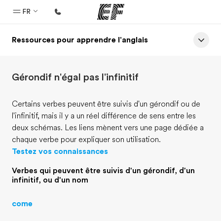
FR
Ressources pour apprendre l'anglais
Accueil
Bienvenue chez EF
Gérondif n'égal pas l'infinitif
Programmes
Nos offres
Certains verbes peuvent être suivis d'un gérondif ou de
l'infinitif, mais il y a un réel différence de sens entre les
Bureaux
deux schémas. Les liens mènent vers une page dédiée a
Trouver un bureau
chaque verbe pour expliquer son utilisation.
Testez vos connaissances
A propos de nous
Qui sommes-nous ?
Verbes qui peuvent être suivis d'un gérondif, d'un
infinitif, ou d'un nom
EF recrute
come
Rejoignez nos équipes