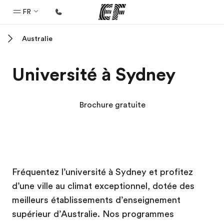
FR
Australie
Accueil
Bienvenue chez EF
Université à Sydney
Programmes
Nos offres
Brochure gratuite
Bureaux
Trouver un bureau
A propos de nous
Campus EF
Campus EF
Campus EF
Campus EF
Fréquentez l’université à Sydney et profitez
Qui sommes-nous ?
d’une ville au climat exceptionnel, dotée des
EF recrute
meilleurs établissements d’enseignement
Rejoignez nos équipes
supérieur d’Australie. Nos programmes