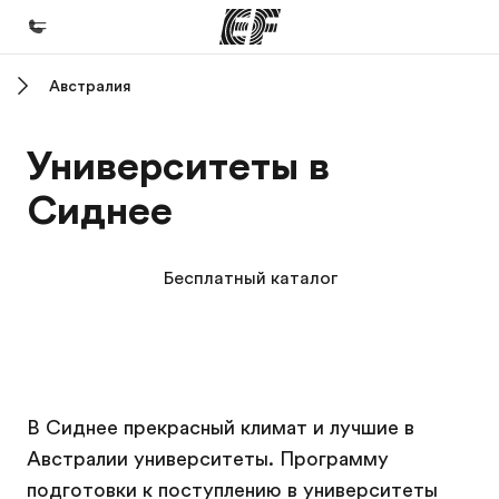
Австралия
Главная
Добро пожаловать в EF
Университеты в
Программы
Сиднее
Все курсы и программы EF
Офисы
Бесплатный каталог
Найти ближайший офис
О нас
Кто мы
Кампус EF
Кампус EF
Кампус EF
Кампус EF
Карьера
В Сиднее прекрасный климат и лучшие в
Австралии университеты. Программу
Присоединиться к нашей команде
подготовки к поступлению в университеты