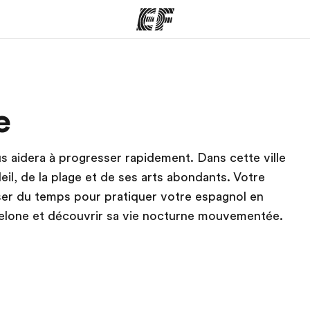
mmes
Bureaux
A prop
e
res
Trouver un bureau
Qui so
us aidera à progresser rapidement. Dans cette ville
il, de la plage et de ses arts abondants. Votre
ser du temps pour pratiquer votre espagnol en
elone et découvrir sa vie nocturne mouvementée.