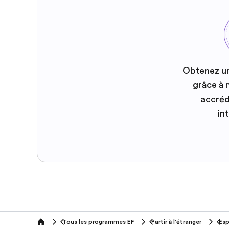
Obtenez u
grâce à
accréd
in
Tous les programmes EF
Partir à l'étranger
Es
home