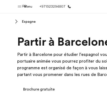
FR
Menu
+971523294807
Espagne
Accueil
Progra
Partir à Barcelon
Bienvenue chez EF
Nos off
Partir à Barcelone pour étudier l'espagnol vo
portuaire animée vous pourrez profiter du sole
programme est organisé de façon à vous lais
partant vous promener dans les rues de Barc
Brochure gratuite