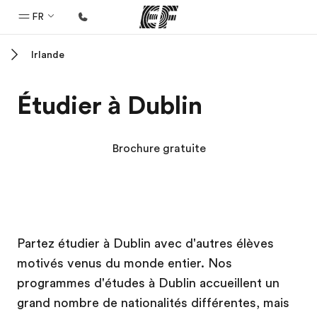
FR
Irlande
Accueil
Bienvenue chez EF
Étudier à Dublin
Programmes
Nos offres
Brochure gratuite
Bureaux
Trouver un bureau
A propos de nous
Campus EF
Campus EF
Campus EF
Campus EF
Partez étudier à Dublin avec d'autres élèves
Qui sommes-nous ?
motivés venus du monde entier. Nos
EF recrute
programmes d'études à Dublin accueillent un
Rejoignez nos équipes
grand nombre de nationalités différentes, mais