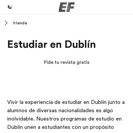
Irlanda
Inicio
Bienvenido a EF
Estudiar en Dublín
Programas
Ver todo lo que hacemos
Pide tu revista gratis
Oficinas
Encuentra una oficina
Sobre nosotros
Campus EF
Campus EF
Campus EF
Campus EF
Vivir la experiencia de estudiar en Dublín junto a
Quiénes somos
alumnos de diversas nacionalidades es algo
Trabajos
inolvidable. Nuestros programas de estudio en
Únete al equipo
Dublín unen a estudiantes con un propósito