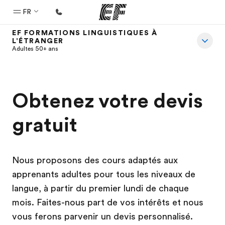
FR
EF FORMATIONS LINGUISTIQUES À
L'ÉTRANGER
Accueil
Adultes 50+ ans
Bienvenue chez EF
Programmes
Obtenez votre devis
Nos offres
gratuit
Bureaux
Trouver un bureau
A propos de nous
Nous proposons des cours adaptés aux
Qui sommes-nous ?
apprenants adultes pour tous les niveaux de
langue, à partir du premier lundi de chaque
EF recrute
mois. Faites-nous part de vos intérêts et nous
Rejoignez nos équipes
vous ferons parvenir un devis personnalisé.