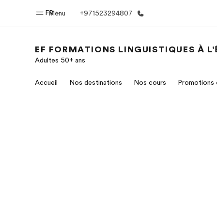
FR
Menu
+971523294807
EF FORMATIONS LINGUISTIQUES À L
Adultes 50+ ans
Accueil
Progra
Accueil
Nos destinations
Nos cours
Promotions 
Bienvenue chez EF
Nos off