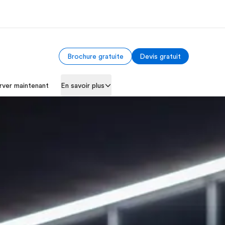
Brochure gratuite
Devis gratuit
os de nous
EF recrute
rver maintenant
En savoir plus
mmes-nous ?
Rejoignez nos équipes