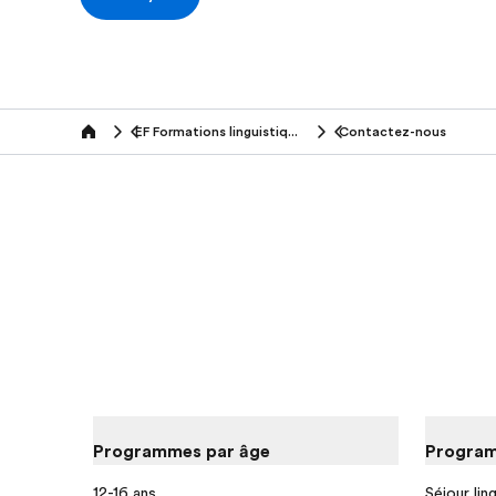
EF Formations linguistiques à l'étranger (50+ ans)
Contactez-nous
Home
Programmes par âge
Program
12-16 ans
Séjour lin