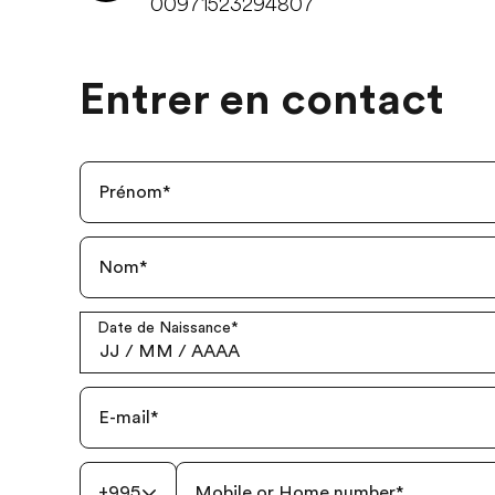
00971523294807
Entrer en contact
Prénom
*
Nom
*
Date de Naissance
*
JJ
/
MM
/
AAAA
E-mail
*
+995
Mobile or Home number
*