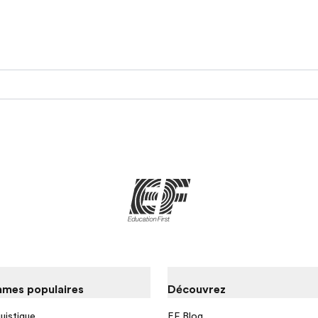
mes populaires
Découvrez
guistique
EF Blog