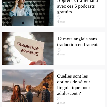
Apprenez l’allemand
avec ces 5 podcasts
gratuits
4
min
12 mots anglais sans
traduction en français
4
min
Quelles sont les
options de séjour
linguistique pour
adolescent ?
4
min