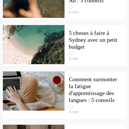
An : 5 conseils
4
min
5 choses à faire à
Sydney avec un petit
budget
4
min
Comment surmonter
la fatigue
d'apprentissage des
langues : 5 conseils
4
min