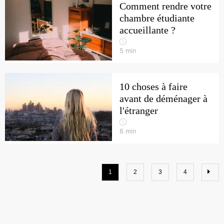
Comment rendre votre
chambre étudiante
accueillante ?
5
min
10 choses à faire
avant de déménager à
l'étranger
6
min
1
2
3
4