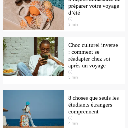
préparer votre voyage
d’été
3
min
Choc culturel inverse
: comment se
réadapter chez soi
après un voyage
5
min
8 choses que seuls les
étudiants étrangers
comprennent
4
min