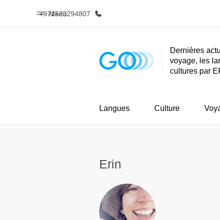
+971523294807
Menu
Dernières actu
voyage, les la
Accueil
Progra
cultures par E
Bienvenue chez EF
Nos off
Langues
Culture
Voy
Erin