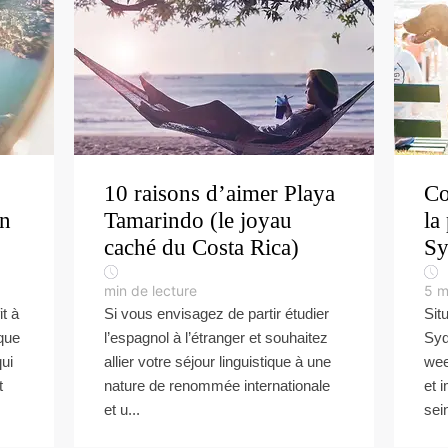
10 raisons d’aimer Playa
Co
en
Tamarindo (le joyau
la
caché du Costa Rica)
Sy
min de lecture
5
m
it à
Si vous envisagez de partir étudier
Situ
sque
l’espagnol à l’étranger et souhaitez
Syd
ui
allier votre séjour linguistique à une
wee
t
nature de renommée internationale
et 
et u...
sein