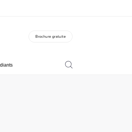
Brochure gratuite
os de nous
EF recrute
mmes-nous ?
Rejoignez nos équipes
diants