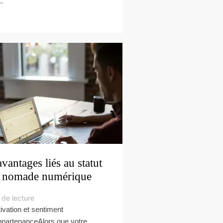
.
avantages liés au statut
 nomade numérique
 de lecture
ivation et sentiment
ppartenanceAlors que votre