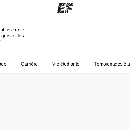
alités sur le
ngues et les
mmes
Bureaux
A prop
F
res
Trouver un bureau
Qui so
age
Carrière
Vie étudiante
Témoignages étu