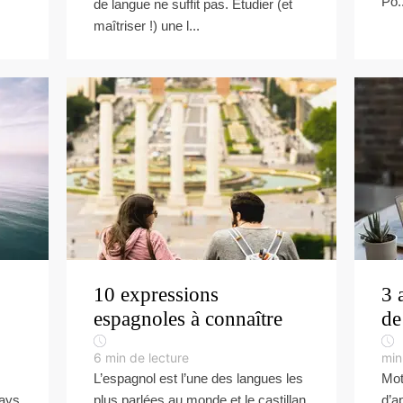
Po..
de langue ne suffit pas. Étudier (et
maîtriser !) une l...
10 expressions
3 
espagnoles à connaître
de
6
min de lecture
min
L’espagnol est l’une des langues les
Mot
pays
plus parlées au monde et le castillan
d’a