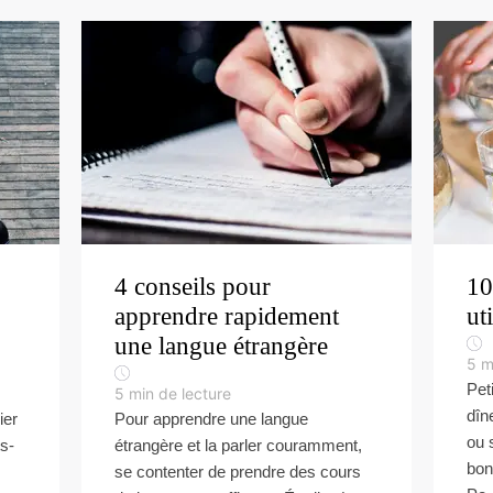
4 conseils pour
10
apprendre rapidement
ut
une langue étrangère
5
m
Pet
5
min de lecture
dîne
ier
Pour apprendre une langue
ou 
ts-
étrangère et la parler couramment,
bon
se contenter de prendre des cours