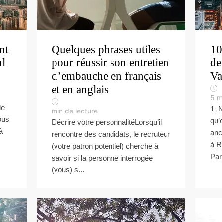
nt
Quelques phrases utiles
10
ul
pour réussir son entretien
de
d’embauche en français
Va
et en anglais
5
m
le
1. 
min de lecture
ous
qu’
Décrire votre personnalitéLorsqu’il
à
anc
rencontre des candidats, le recruteur
à R
(votre patron potentiel) cherche à
Par
savoir si la personne interrogée
(vous) s...