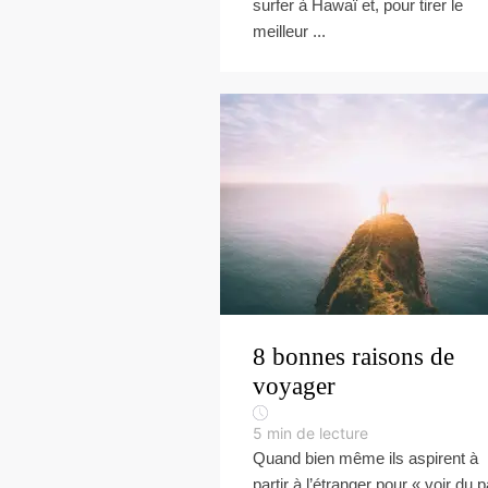
surfer à Hawaï et, pour tirer le
meilleur ...
8 bonnes raisons de
voyager
5
min de lecture
Quand bien même ils aspirent à
partir à l’étranger pour « voir du 