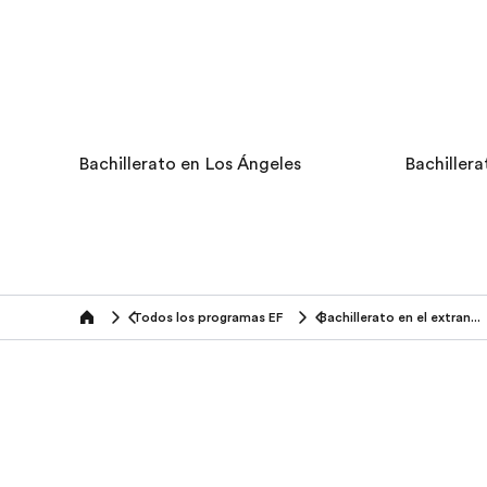
Bachillerato en Los Ángeles
Bachiller
Todos los programas EF
Bachillerato en el extranjero
home