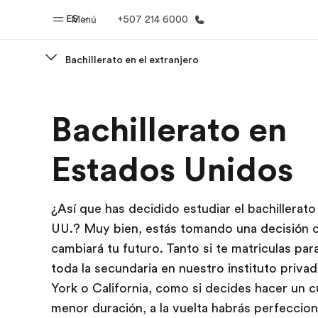
ES
Menú
+507 214 6000
Bachillerato en el extranjero
Inicio
Progra
Bachillerato en
Bienvenido a EF
Ver todo lo q
Estados Unidos
¿Así que has decidido estudiar el bachillerato
UU.? Muy bien, estás tomando una decisión 
cambiará tu futuro. Tanto si te matriculas par
toda la secundaria en nuestro instituto priv
York o California, como si decides hacer un 
menor duración, a la vuelta habrás perfeccio