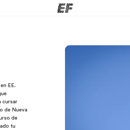
mas
Oficinas
Sobre
ue hacemos
Encuentra una oficina
Quié
 en EE.
que
a cursar
ado de Nueva
curso de
nado tu