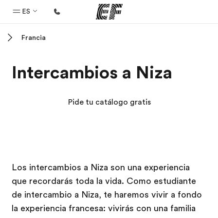
ES
Francia
Inicio
Bienvenido a EF
Intercambios a Niza
Programas
Ver todo lo que hacemos
Pide tu catálogo gratis
Oficinas
Encuentra una oficina
Sobre nosotros
Campus EF
Campus EF
Los intercambios a Niza son una experiencia
Quiénes somos
que recordarás toda la vida. Como estudiante
Trabajos
de intercambio a Niza, te haremos vivir a fondo
Únete al equipo
la experiencia francesa: vivirás con una familia