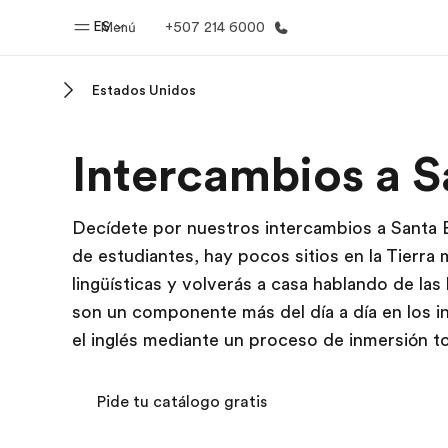
ES
Menú
+507 214 6000
Estados Unidos
Inicio
Progra
Intercambios a S
Bienvenido a EF
Ver todo lo q
Decídete por nuestros intercambios a Santa B
de estudiantes, hay pocos sitios en la Tierra
lingüísticas y volverás a casa hablando de las 
son un componente más del día a día en los i
el inglés mediante un proceso de inmersión to
Pide tu catálogo gratis