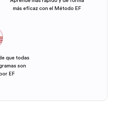
Aprende más rápido y de forma
más eficaz con el Método EF
 de que todas
ogramas son
por EF