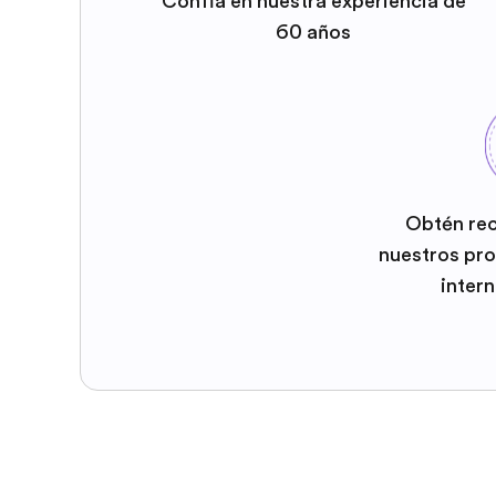
Confía en nuestra experiencia de
60 años
Obtén re
nuestros pr
inter