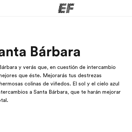
mas
Oficinas
Sobre
anta Bárbara
ue hacemos
Encuentra una oficina
Quié
árbara y verás que, en cuestión de intercambio
 mejores que éste. Mejorarás tus destrezas
hermosas colinas de viñedos. El sol y el cielo azul
ntercambios a Santa Bárbara, que te harán mejorar
tal.