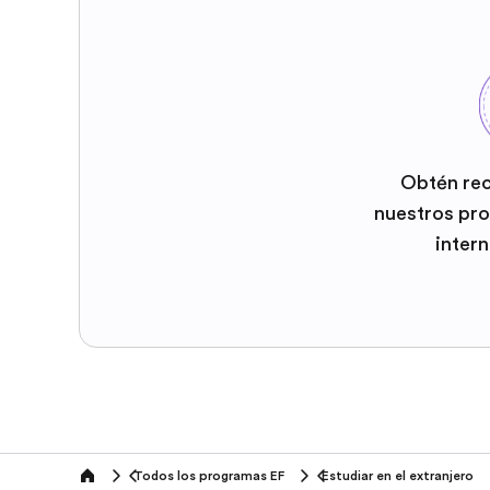
Obtén re
nuestros pr
inter
Todos los programas EF
Estudiar en el extranjero
home