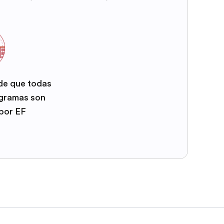
 de que todas
ogramas son
por EF