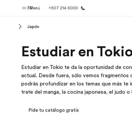
ES
Menú
+507 214 6000
Japón
Inicio
Progra
Estudiar en Toki
Bienvenido a EF
Ver todo lo q
Estudiar en Tokio te da la oportunidad de co
actual. Desde fuera, sólo vemos fragmentos de
podrás profundizar en los temas que más te in
trate del manga, la cocina japonesa, el judo o 
Pide tu catálogo gratis