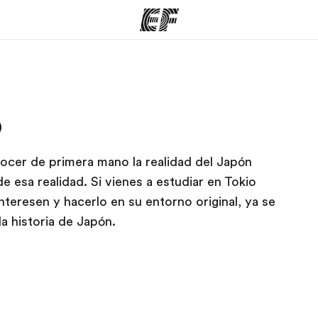
mas
Oficinas
Sobre
o
ue hacemos
Encuentra una oficina
Quié
nocer de primera mano la realidad del Japón
 esa realidad. Si vienes a estudiar en Tokio
teresen y hacerlo en su entorno original, ya se
la historia de Japón.