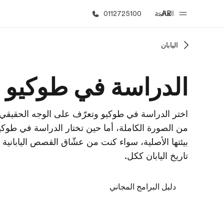
AR
القائمة
0112725100
اليابان
الصفحة الرئيسية
برامج
الدراسة في طوكيو
أهلا بكم في إي أف
شاهد كل ما ن
اختر الدراسة في طوكيو وتعرّف على الوجه الحقيقي للي
من الصورة الكاملة، أما حين تختار الدراسة في طوكي
بيئتها الأصلية، سواء كنت من عشّاق القصص اليابانية ال
تاريخ اليابان ككل.
دليل البرامج المجاني