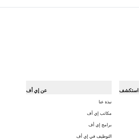
استكشف
عن إي أف
نبذة عنا
مكاتب إي أف
برامج إي أف
التوظيف في إي أف