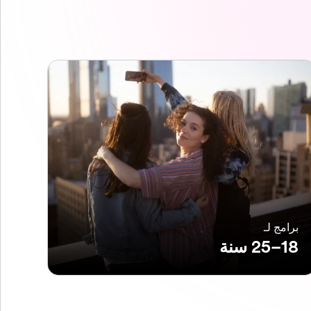
برامج لـ
18–25 سنة