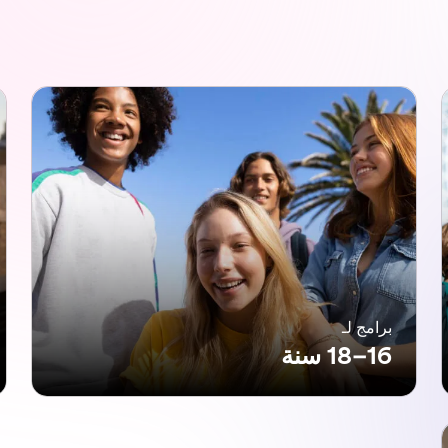
برامج لـ
16–18 سنة