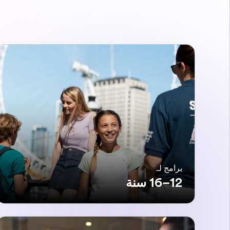
برامج لـ
12–16 سنة