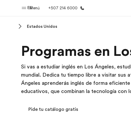
ES
Menú
+507 214 6000
Estados Unidos
Inicio
Progra
Programas en Lo
Bienvenido a EF
Ver todo lo q
Si vas a estudiar inglés en Los Ángeles, estud
mundial. Dedica tu tiempo libre a visitar sus at
Ángeles aprenderás inglés de forma eficient
educativos, que combinan la tecnología con l
Pide tu catálogo gratis