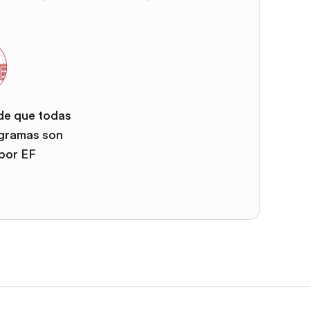
 de que todas
ogramas son
por EF