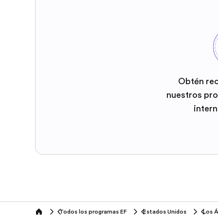
Obtén re
nuestros pr
inter
Todos los programas EF
Estados Unidos
Los 
home