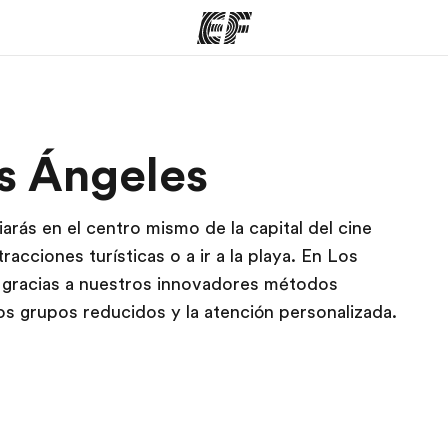
mas
Oficinas
Sobre
s Ángeles
ue hacemos
Encuentra una oficina
Quié
iarás en el centro mismo de la capital del cine
racciones turísticas o a ir a la playa. En Los
e gracias a nuestros innovadores métodos
os grupos reducidos y la atención personalizada.