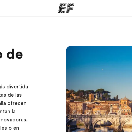
mas
Oficinas
Sobre
o de
ue hacemos
Encuentra una oficina
Quié
ás divertida
tas de las
lia ofrecen
ntan la
innovadoras.
les o en