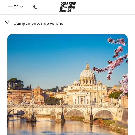
ES
Campamentos de verano
Inicio
Bienvenido a EF
Programas
Ver todo lo que hacemos
Oficinas
Encuentra una oficina
Sobre nosotros
Quiénes somos
Trabajos
Únete al equipo