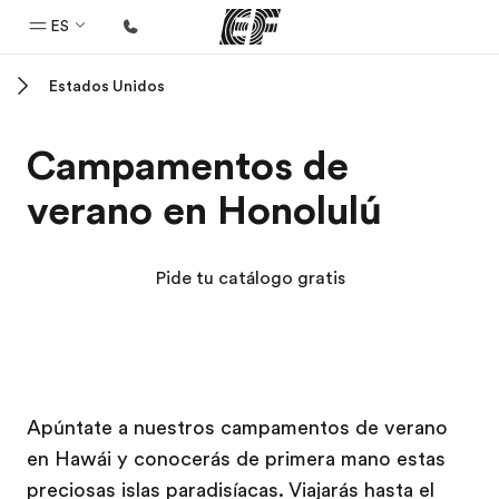
ES
Estados Unidos
Inicio
Bienvenido a EF
Campamentos de
Programas
verano en Honolulú
Ver todo lo que hacemos
Oficinas
Pide tu catálogo gratis
Encuentra una oficina
Sobre nosotros
Quiénes somos
Campus EF
Campus EF
Trabajos
Apúntate a nuestros campamentos de verano
en Hawái y conocerás de primera mano estas
Únete al equipo
preciosas islas paradisíacas. Viajarás hasta el