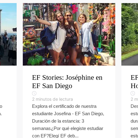
EF Stories: Joséphine en
EF
EF San Diego
Ho
2
minutos de lectura
2
m
ro
Explora el certificado de nuestra
Des
.
estudiante Josefina - EF San Diego,
est
Duración de la estancia: 3
dur
semanas¿Por qué elegiste estudiar
sem
con EF?Elegí EF deb...
est