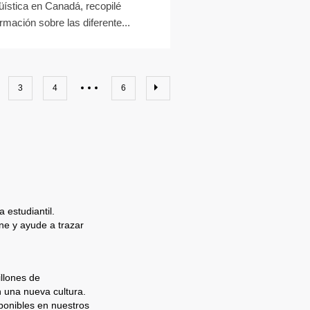
güística en Canadá, recopilé
ormación sobre las diferente...
3
4
6
 estudiantil.
e y ayude a trazar
llones de
n una nueva cultura.
ponibles en nuestros