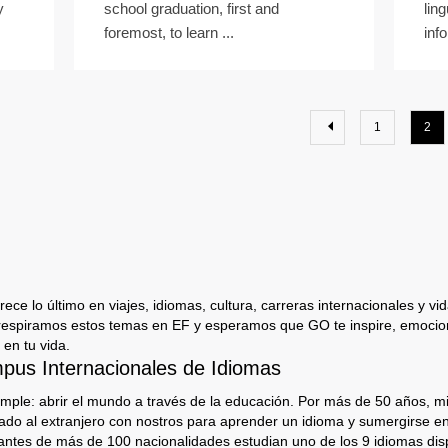
y
school graduation, first and
lin
foremost, to learn ...
inf
1
2
ece lo último en viajes, idiomas, cultura, carreras internacionales y vida
respiramos estos temas en EF y esperamos que GO te inspire, emocion
 en tu vida.
us Internacionales de Idiomas
imple: abrir el mundo a través de la educación. Por más de 50 años, mi
jado al extranjero con nostros para aprender un idioma y sumergirse e
antes de más de 100 nacionalidades estudian uno de los 9 idiomas dis