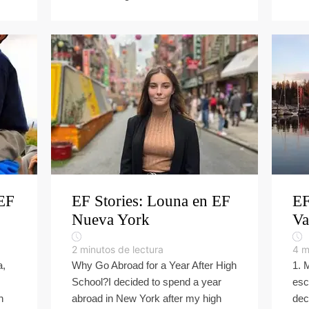
 EF
EF Stories: Louna en EF
EF
Nueva York
Va
2
minutos de lectura
4
m
a,
Why Go Abroad for a Year After High
1. 
School?I decided to spend a year
esc
n
abroad in New York after my high
dec