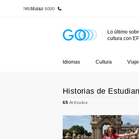
+507 214 6000
Menú
Lo último sobr
cultura con E
Inicio
Progra
Bienvenido a EF
Ver todo lo q
Idiomas
Cultura
Viaje
Historias de Estudia
65
Artículos