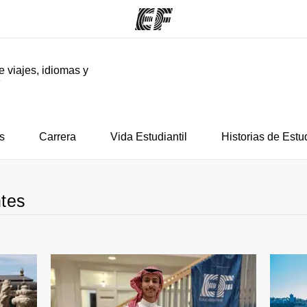
e viajes, idiomas y
F
mas
Oficinas
Sobre
ue hacemos
Encuentra una oficina
Quié
s
Carrera
Vida Estudiantil
Historias de Estu
ntes