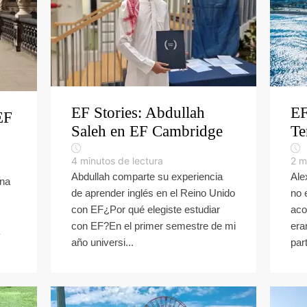
EF Stories: Abdullah
EF
EF
Saleh en EF Cambridge
Te
4
minutos de lectura
2
m
Abdullah comparte su experiencia
Ale
mna
de aprender inglés en el Reino Unido
no 
con EF¿Por qué elegiste estudiar
aco
con EF?En el primer semestre de mi
era
año universi...
part