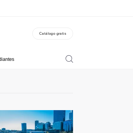
Catálogo gratis
 nosotros
Trabajos
nes somos
Únete al equipo
diantes