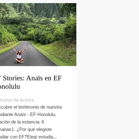
 Stories: Anaïs en EF
nolulu
inutos de lectura
cubre el testimonio de nuestra
udiante Anaïs - EF Honolulu,
ación de la estancia: 6
anas1. ¿Por qué elegiste
udiar con EF?Elegí estudia...