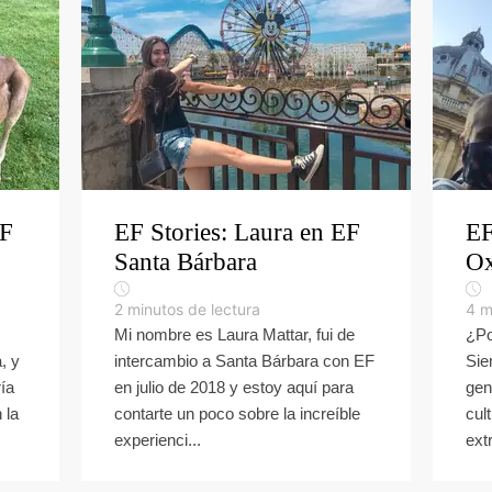
EF
EF Stories: Laura en EF
EF
Santa Bárbara
Ox
2
minutos de lectura
4
m
Mi nombre es Laura Mattar, fui de
¿Po
, y
intercambio a Santa Bárbara con EF
Sie
ía
en julio de 2018 y estoy aquí para
gen
 la
contarte un poco sobre la increíble
cul
experienci...
ext