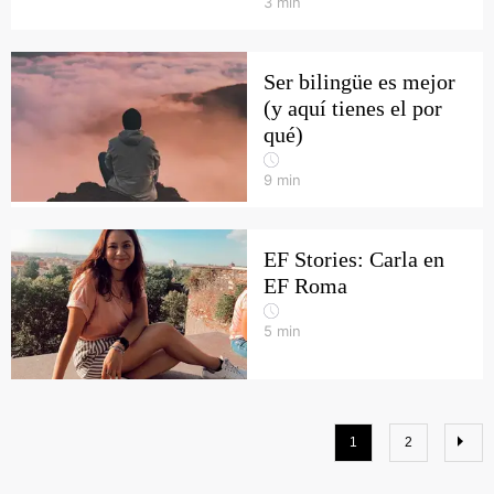
3
min
Ser bilingüe es mejor
(y aquí tienes el por
qué)
9
min
EF Stories: Carla en
EF Roma
5
min
1
2