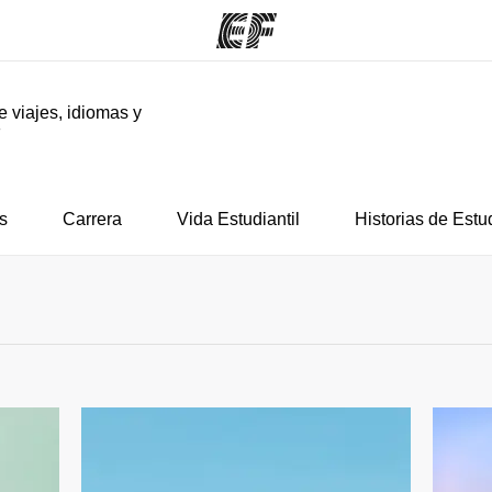
e viajes, idiomas y
F
mas
Oficinas
Sobre
ue hacemos
Encuentra una oficina
Quié
s
Carrera
Vida Estudiantil
Historias de Estu