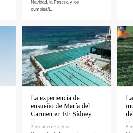
Navidad, la Pascua y los
cumpleañ...
La experiencia de
La
ensueño de María del
mu
Carmen en EF Sídney
de
3
minutos de lectura
6
m