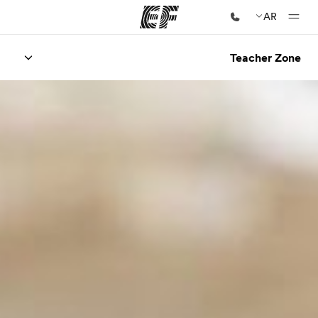
AR
Teacher Zone
الصفحة الرئيسية
أهلا بكم في إي أف
برامج
شاهد كل ما نقوم به
مكاتب
أعثر على مكتب قريب منك
نبذة عنا
من نحن
وظائف
إنضم إلى الفريق