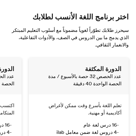
اختر برنامج اللغة الأنسب لطلابك
سيحرز طلابك تطوّراً لغوياً مضموناً مع أسلوب التعليم المبتكر
الذي يدمج ما بين الدروس في الصف، والأدوات التفاعلية،
والانغمار الثقافي.
الدورة المكثفة
الدورة
عدد الحصص 32 حصة بالأسبوع
/ مدة
عدد الحصص 26 ح
الحصة الواحدة 40 دقيقة
الحصة الواح
تعلم اللغة بأسرع وقت ممكن لأغراض
اكتسب فه
أكاديمية أو مهنية.
المتكامة
16 درس لغة عام
16 درس لغة عام
4 دروس لغة ضمن معامل ilab
4 دروس لغة ضمن معامل ilab