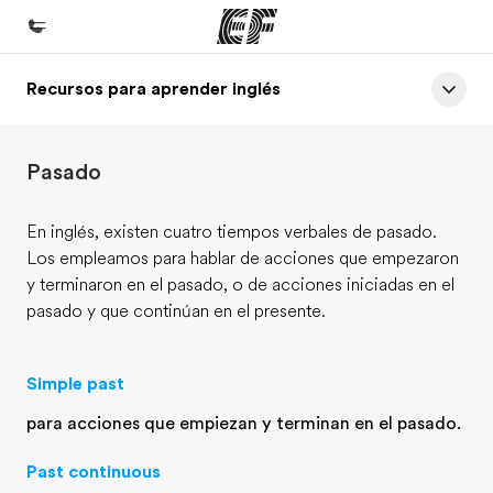
Recursos para aprender inglés
Inicio
Bienvenido a EF
Pasado
Programas
Ver todo lo que hacemos
En inglés, existen cuatro tiempos verbales de pasado.
Los empleamos para hablar de acciones que empezaron
Oficinas
y terminaron en el pasado, o de acciones iniciadas en el
Encuentra una oficina
pasado y que continúan en el presente.
Sobre nosotros
Quiénes somos
Simple past
Trabajos
para acciones que empiezan y terminan en el pasado.
Únete al equipo
Past continuous