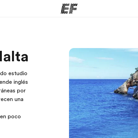
mas
Oficinas
Sobre
alta
ue hacemos
Encuentra una oficina
Quié
ndo estudio
rende inglés
rráneas por
frecen una
u
 en poco