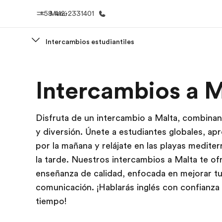
+58 412-2331401
Menú
Intercambios estudiantiles
Inicio
Progra
Intercambios a M
Bienvenido a EF
Ver todo lo q
Disfruta de un intercambio a Malta, combina
y diversión. Únete a estudiantes globales, ap
por la mañana y relájate en las playas medite
la tarde. Nuestros intercambios a Malta te o
enseñanza de calidad, enfocada en mejorar t
comunicación. ¡Hablarás inglés con confianza
tiempo!