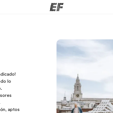
mas
Oficinas
Sobre
ue hacemos
Encuentra una oficina
Quié
ndicado!
odo lo
.
esores
.
ón, aptos