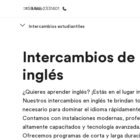
+58 412-2331401
Menú
Intercambios estudiantiles
Inicio
Progra
Intercambios de
Bienvenido a EF
Ver todo lo q
inglés
¿Quieres aprender inglés? ¡Estás en el lugar i
Nuestros intercambios en inglés te brindan t
necesario para dominar el idioma rápidamente
Contamos con instalaciones modernas, prof
altamente capacitados y tecnología avanzada
Ofrecemos programas de corta y larga duraci