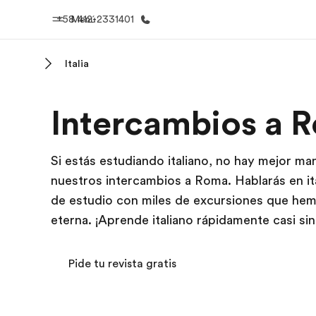
+58 412-2331401
Menú
Italia
Inicio
Progra
Intercambios a 
Bienvenido a EF
Ver todo lo q
Si estás estudiando italiano, no hay mejor man
nuestros intercambios a Roma. Hablarás en it
de estudio con miles de excursiones que hemo
eterna. ¡Aprende italiano rápidamente casi sin
Pide tu revista gratis