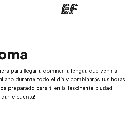
mas
Oficinas
Sobre
Roma
ue hacemos
Encuentra una oficina
Quié
era para llegar a dominar la lengua que venir a
aliano durante todo el día y combinarás tus horas
s preparado para ti en la fascinante ciudad
 darte cuenta!