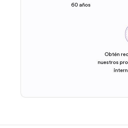
60 años
Obtén re
nuestros pr
inter