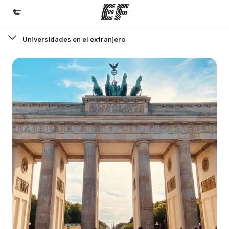
Universidades en el extranjero
Inicio
Bienvenido a EF
Programas
Ver todo lo que hacemos
Oficinas
Encuentra una oficina
Sobre nosotros
Quiénes somos
Trabajos
Únete al equipo