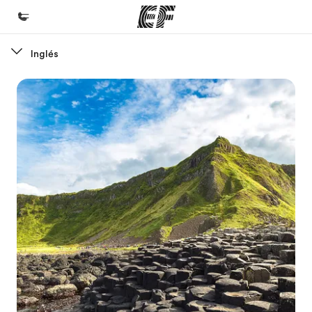
Inglés
Inicio
Bienvenido a EF
Programas
Ver todo lo que hacemos
Oficinas
Encuentra una oficina
Sobre nosotros
Quiénes somos
Trabajos
Únete al equipo