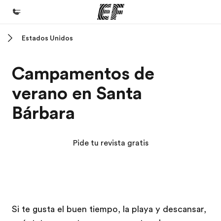
Estados Unidos
Inicio
Bienvenido a EF
Campamentos de
Programas
verano en Santa
Ver todo lo que hacemos
Bárbara
Oficinas
Encuentra una oficina
Pide tu revista gratis
Sobre nosotros
Quiénes somos
Trabajos
Campus EF
Campus EF
Únete al equipo
Si te gusta el buen tiempo, la playa y descansar,