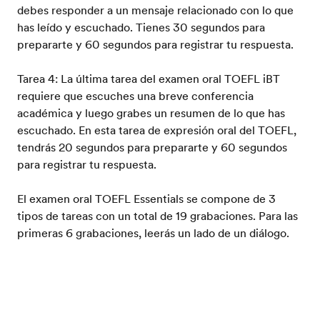
debes responder a un mensaje relacionado con lo que
has leído y escuchado. Tienes 30 segundos para
prepararte y 60 segundos para registrar tu respuesta.
Tarea 4: La última tarea del examen oral TOEFL iBT
requiere que escuches una breve conferencia
académica y luego grabes un resumen de lo que has
escuchado. En esta tarea de expresión oral del TOEFL,
tendrás 20 segundos para prepararte y 60 segundos
para registrar tu respuesta.
El examen oral TOEFL Essentials se compone de 3
tipos de tareas con un total de 19 grabaciones. Para las
primeras 6 grabaciones, leerás un lado de un diálogo.
Escucharás una grabación y luego verás tu respuesta
esperada en la pantalla. Debes leer esa respuesta en
Prueba tu nivel de inglés
voz alta. El segundo tipo de tarea es escuchar y repetir.
Escucharás 8 frases en voz alta y deberás repetirlas. La
tarea final de conversación es una entrevista simulada.