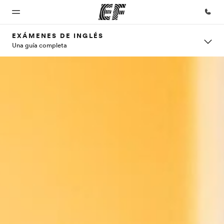
EXÁMENES DE INGLÉS
Una guía completa
Inicio
Programas
Oficinas
Sobre
Trabajos
nosotros
Bienvenido
Ver todo lo que
Encuentra
Únete al
a EF
hacemos
una oficina
equipo
Quiénes
somos