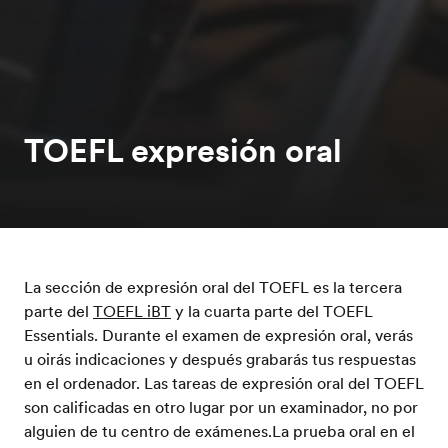
TOEFL expresión oral
La sección de expresión oral del TOEFL es la tercera
parte del
TOEFL iBT
y la cuarta parte del TOEFL
Essentials. Durante el examen de expresión oral, verás
u oirás indicaciones y después grabarás tus respuestas
en el ordenador. Las tareas de expresión oral del TOEFL
son calificadas en otro lugar por un examinador, no por
alguien de tu centro de exámenes.La prueba oral en el