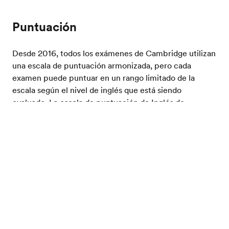
Puntuación
Desde 2016, todos los exámenes de Cambridge utilizan
una escala de puntuación armonizada, pero cada
examen puede puntuar en un rango limitado de la
escala según el nivel de inglés que está siendo
evaluado. La escala de puntuación de Inglés de
Cambridge usada en todos los exámenes está alineada
Prueba tu nivel de inglés
con el MCER. Hay muchas formas de preparar un
examen de Cambridge, dependiendo de tus objetivos y
el tiempo de que dispongas.
Los exámenes de Cambridge de un
vistazo