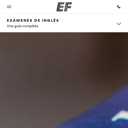
EXÁMENES DE INGLÉS
Una guía completa
Inicio
Programas
Oficinas
Sobre
Trabajos
nosotros
Bienvenido
Ver todo lo que
Encuentra
Únete al
a EF
hacemos
una oficina
equipo
Quiénes
somos