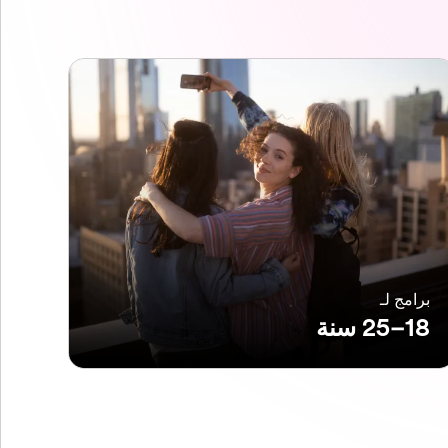
برامج لـ
18–25 سنة