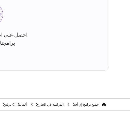
احصل على اع
برامجنا 
جميع برامج إي أف
الدراسة في الخارج
ألمانيا
برلين
home