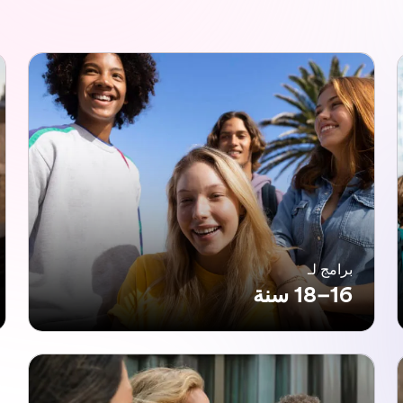
برامج لـ
16–18 سنة