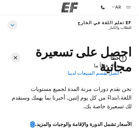
AR
EF تعلم اللغة في الخارج
للطلاب والكبار
الصفحة الرئيسية
أهلا بكم في إي أف
احصل على تسعيرة
برامج
خطأ
شاهد كل ما نقوم به
مجانية
هناك خطأ ما
اتصل بقسم المبيعات لدينا
مكاتب
أعثر على مكتب قريب منك
نحن نقدم دورات مرنة المدة لجميع مستويات
نبذة عنا
اللغة،ابتداءً من كل يوم إثنين. أخبرنا بما يهمك وسنقدم
لك تسعيرة خاصة بك.
من نحن
وظائف
الأسعار تشمل الدورة والإقامة والوجبات والمزيد.
إنضم إلى الفريق