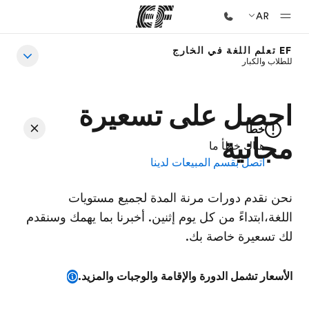
AR
EF تعلم اللغة في الخارج
للطلاب والكبار
الصفحة الرئيسية
أهلا بكم في إي أف
احصل على تسعيرة
برامج
خطأ
شاهد كل ما نقوم به
مجانية
هناك خطأ ما
اتصل بقسم المبيعات لدينا
مكاتب
أعثر على مكتب قريب منك
نحن نقدم دورات مرنة المدة لجميع مستويات
نبذة عنا
اللغة،ابتداءً من كل يوم إثنين. أخبرنا بما يهمك وسنقدم
لك تسعيرة خاصة بك.
من نحن
وظائف
الأسعار تشمل الدورة والإقامة والوجبات والمزيد.
إنضم إلى الفريق