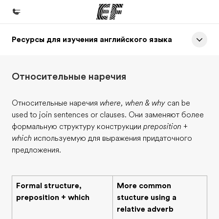
Ресурсы для изучения английского языка
Главная
Добро пожаловать в EF
Относительные наречия
Программы
Все курсы и программы EF
Относительные наречия
where, when & why
can be
used to join sentences or clauses. Они заменяют более
Офисы
формальную структуру конструкции
preposition +
Найти ближайший офис
which
используемую для выражения придаточного
предложения.
О нас
Кто мы
Formal structure,
More common
Карьера
preposition + which
stucture using a
Присоединиться к нашей команде
relative adverb