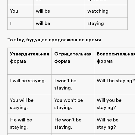
You
will be
watching
I
will be
staying
To stay, будущее продолженное время
Утвердительная
Отрицательная
Вопросительна
форма
форма
форма
I will be staying.
I won't be
Will I be staying?
staying.
You will be
You won't be
Will you be
staying.
staying.
staying?
He will be
He won't be
Will he be
staying.
staying.
staying?