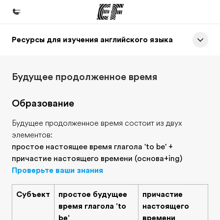
Ресурсы для изучения английского языка
Главная
Добро пожаловать в EF
Будущее продолженное время
Программы
Все курсы и программы EF
Образование
Офисы
Будущее продолженное время состоит из двух
Найти ближайший офис
элементов:
простое настоящее время глагола 'to be' +
О нас
причастие настоящего времени (основа+ing)
Кто мы
Проверьте ваши знания
Карьера
Субъект
простое будущее
причастие
Присоединиться к нашей команде
время глагола 'to
настоящего
be'
времени